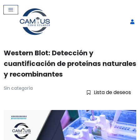
Western Blot: Detección y
cuantificación de proteínas naturales
y recombinantes
Sin categoría
Lista de deseos
qPRC: Fundamento, diseño
experimental y aplicaciones
$
60,00
+
AGREGAR