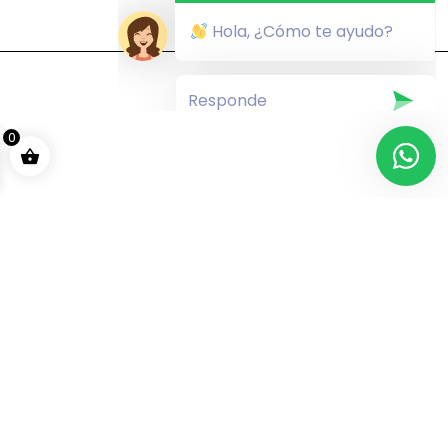
Introducción
– Panorama general del Western Blot
Hola, ¿Cómo te ayudo?
y su impacto en la investigación biomédica y
biotecnológica.
Módulo 1. Introducción a las proteínas
–
Conceptos generales de las proteínas (estructura
0
primaria, secundaria, terciaria, cuaternaria),
conceptos básicos de inmunología (antígenos y
anticuerpos, epítopes continuos y discontinuos), uso
de herramientas bioinformáticas para la predicción
de epítopes, ejercicio práctico de predicción usando
servidores web y bases de datos.
Módulo 2. Preparación de muestras de
proteínas
– Métodos de extracción de proteínas
según la fuente (cultivos celulares, tejidos animales o
vegetales, microorganismos), clarificación y limpieza
de muestras (eliminación de contaminantes como
lípidos, polisacáridos y moléculas pequeñas),