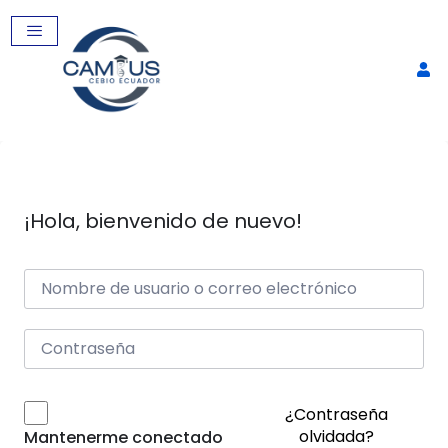
¡Hola, bienvenido de nuevo!
qPRC: Fundamento, diseño
experimental y aplicaciones
$
60,00
+
AGREGAR
¿Contraseña
olvidada?
Mantenerme conectado