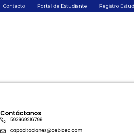
Contacto
Portal de Estudiante
Registro Estu
Contáctanos
593969216799
capacitaciones@cebioec.com