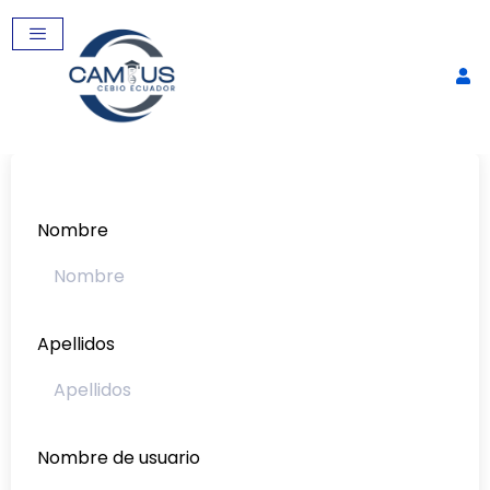
Nombre
Apellidos
qPRC: Fundamento, diseño
experimental y aplicaciones
$
60,00
+
AGREGAR
Nombre de usuario