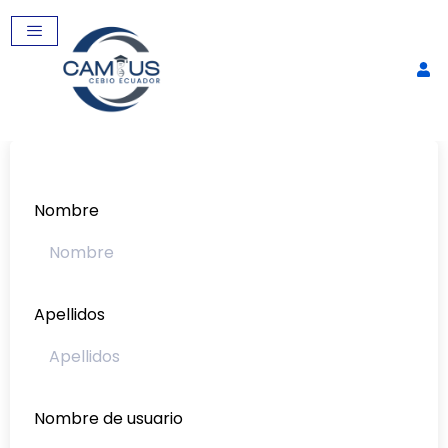
Nombre
Apellidos
Biorreactores para la
producción de vacunas
$
60,00
+
AGREGAR
Nombre de usuario